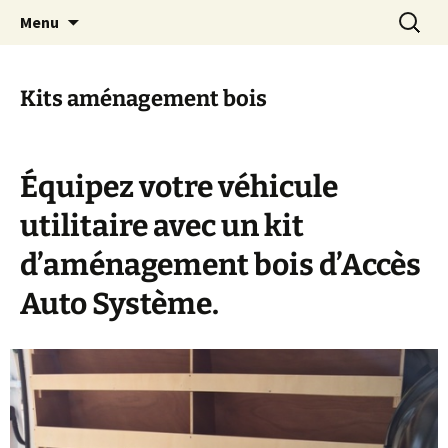
Aménagement pour véhicules utilitaires
Skip
Search
Accès Auto Système
Menu
to
for:
content
Kits aménagement bois
Équipez votre véhicule
utilitaire avec un kit
d’aménagement bois d’Accès
Auto Système.